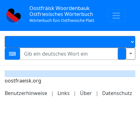
Oostfräisk Woordenbauk
Ostfriesisches Wörterbuch
Wörterbuch fürs Ostfriesische Platt
oostfraeisk.org
Benutzerhinweise
|
Links
|
Über
|
Datenschutz