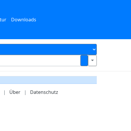
tur
Downloads
|
Über
|
Datenschutz