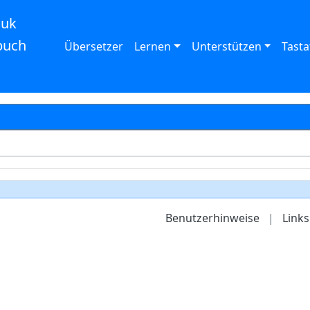
auk
buch
Übersetzer
Lernen
Unterstützen
Tasta
Benutzerhinweise
|
Links