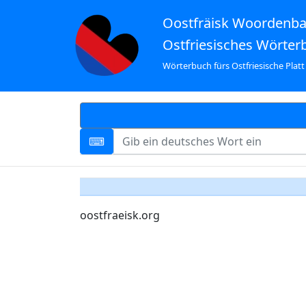
Oostfräisk Woordenb
Ostfriesisches Wörter
Wörterbuch fürs Ostfriesische Platt
oostfraeisk.org