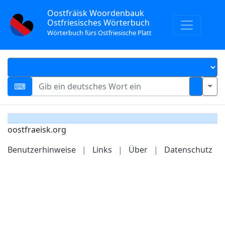
Oostfräisk Woordenbauk
Ostfriesisches Wörterbuch
Wörterbuch fürs Ostfriesische Platt
oostfraeisk.org
Benutzerhinweise
|
Links
|
Über
|
Datenschutz