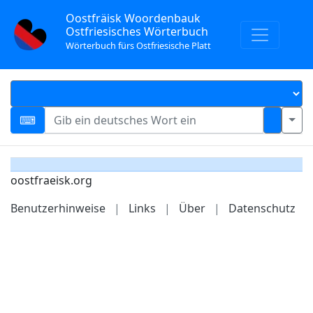
Oostfräisk Woordenbauk
Ostfriesisches Wörterbuch
Wörterbuch fürs Ostfriesische Platt
oostfraeisk.org
Benutzerhinweise
|
Links
|
Über
|
Datenschutz