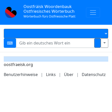
Oostfräisk Woordenbauk
Ostfriesisches Wörterbuch
Wörterbuch fürs Ostfriesische Platt
oostfraeisk.org
Benutzerhinweise
|
Links
|
Über
|
Datenschutz