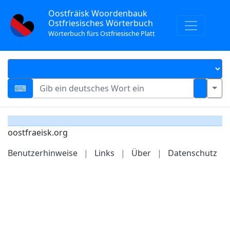
Oostfräisk Woordenbauk
Ostfriesisches Wörterbuch
Wörterbuch fürs Ostfriesische Platt
oostfraeisk.org
Benutzerhinweise
|
Links
|
Über
|
Datenschutz