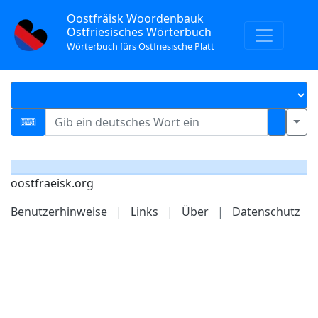
Oostfräisk Woordenbauk
Ostfriesisches Wörterbuch
Wörterbuch fürs Ostfriesische Platt
oostfraeisk.org
Benutzerhinweise
|
Links
|
Über
|
Datenschutz