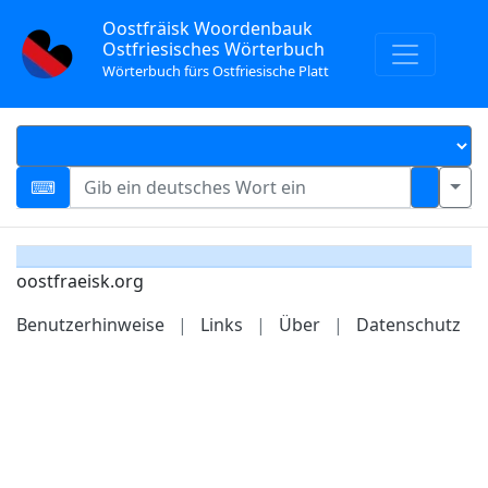
Oostfräisk Woordenbauk
Ostfriesisches Wörterbuch
Wörterbuch fürs Ostfriesische Platt
oostfraeisk.org
Benutzerhinweise
|
Links
|
Über
|
Datenschutz