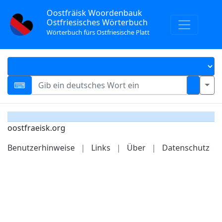
Oostfräisk Woordenbauk
Ostfriesisches Wörterbuch
Wörterbuch fürs Ostfriesische Platt
oostfraeisk.org
Benutzerhinweise
|
Links
|
Über
|
Datenschutz