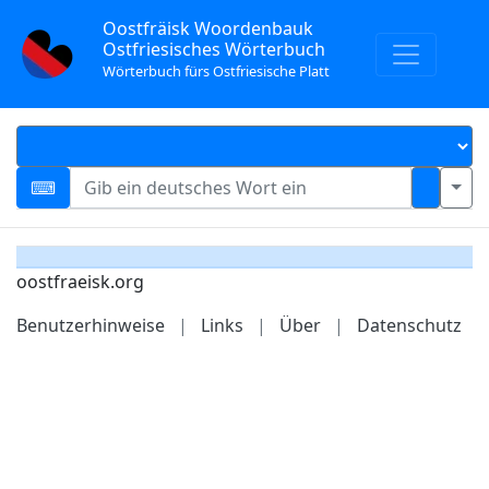
Oostfräisk Woordenbauk
Ostfriesisches Wörterbuch
Wörterbuch fürs Ostfriesische Platt
oostfraeisk.org
Benutzerhinweise
|
Links
|
Über
|
Datenschutz