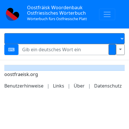
Oostfräisk Woordenbauk
Ostfriesisches Wörterbuch
Wörterbuch fürs Ostfriesische Platt
oostfraeisk.org
Benutzerhinweise
|
Links
|
Über
|
Datenschutz