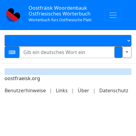
Oostfräisk Woordenbauk
Ostfriesisches Wörterbuch
Wörterbuch fürs Ostfriesische Platt
oostfraeisk.org
Benutzerhinweise
|
Links
|
Über
|
Datenschutz