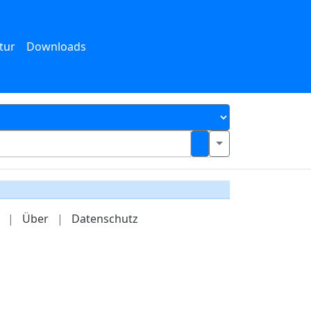
tur
Downloads
|
Über
|
Datenschutz