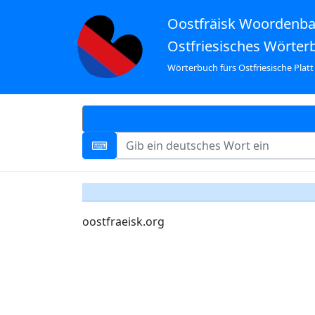
Oostfräisk Woordenb
Ostfriesisches Wörter
Wörterbuch fürs Ostfriesische Platt
oostfraeisk.org