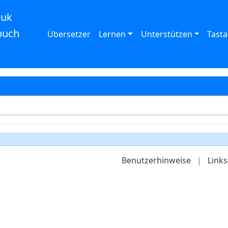
auk
buch
Übersetzer
Lernen
Unterstützen
Tasta
Benutzerhinweise
|
Links