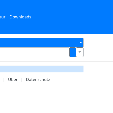
tur
Downloads
|
Über
|
Datenschutz