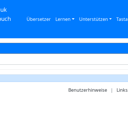
auk
buch
Übersetzer
Lernen
Unterstützen
Tasta
Benutzerhinweise
|
Links