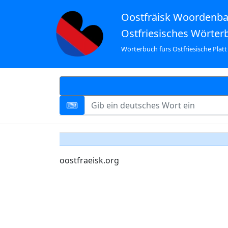
Oostfräisk Woordenb
Ostfriesisches Wörter
Wörterbuch fürs Ostfriesische Platt
oostfraeisk.org