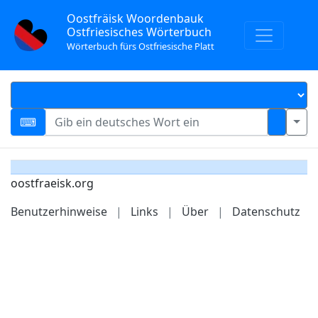
Oostfräisk Woordenbauk
Ostfriesisches Wörterbuch
Wörterbuch fürs Ostfriesische Platt
oostfraeisk.org
Benutzerhinweise
|
Links
|
Über
|
Datenschutz