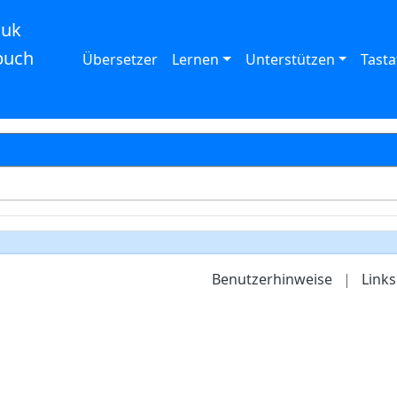
auk
buch
Übersetzer
Lernen
Unterstützen
Tasta
Benutzerhinweise
|
Links