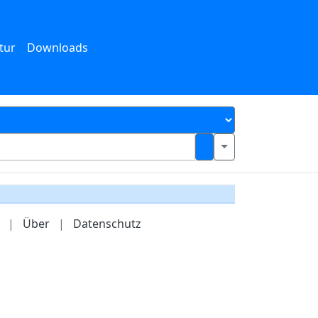
tur
Downloads
|
Über
|
Datenschutz