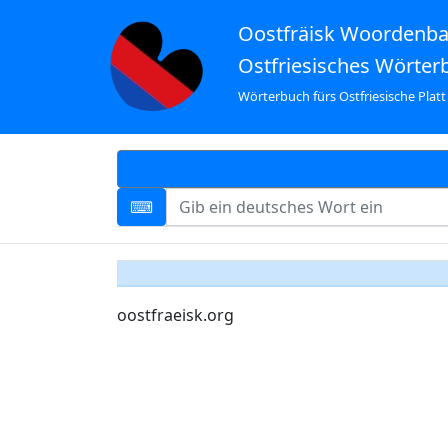
Oostfräisk Woordenb
Ostfriesisches Wörter
Wörterbuch fürs Ostfriesische Platt
oostfraeisk.org