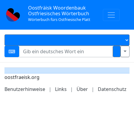
Oostfräisk Woordenbauk
Ostfriesisches Wörterbuch
Wörterbuch fürs Ostfriesische Platt
oostfraeisk.org
Benutzerhinweise
|
Links
|
Über
|
Datenschutz