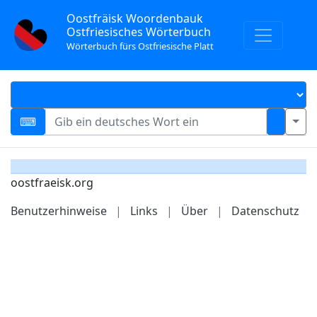
Oostfräisk Woordenbauk
Ostfriesisches Wörterbuch
Wörterbuch fürs Ostfriesische Platt
oostfraeisk.org
Benutzerhinweise
|
Links
|
Über
|
Datenschutz