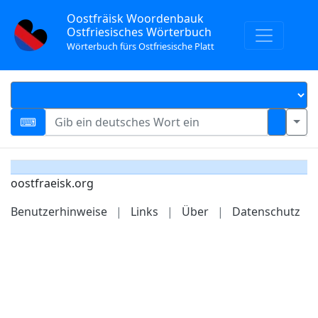
Oostfräisk Woordenbauk
Ostfriesisches Wörterbuch
Wörterbuch fürs Ostfriesische Platt
oostfraeisk.org
Benutzerhinweise
|
Links
|
Über
|
Datenschutz