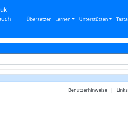
auk
buch
Übersetzer
Lernen
Unterstützen
Tasta
Benutzerhinweise
|
Links