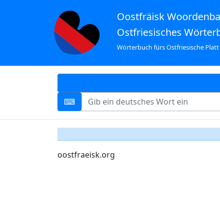
Oostfräisk Woordenb
Ostfriesisches Wörter
Wörterbuch fürs Ostfriesische Platt
oostfraeisk.org