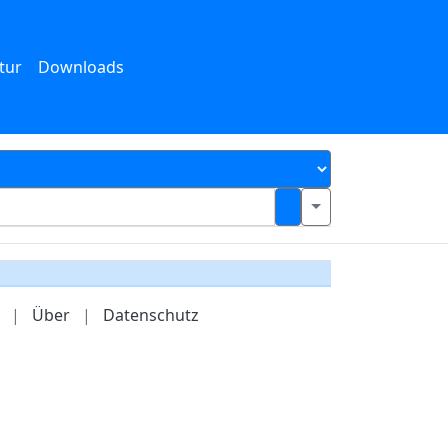
tur
Downloads
|
Über
|
Datenschutz