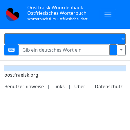
Oostfräisk Woordenbauk
Ostfriesisches Wörterbuch
Wörterbuch fürs Ostfriesische Platt
oostfraeisk.org
Benutzerhinweise
|
Links
|
Über
|
Datenschutz