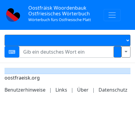
Oostfräisk Woordenbauk
Ostfriesisches Wörterbuch
Wörterbuch fürs Ostfriesische Platt
oostfraeisk.org
Benutzerhinweise
|
Links
|
Über
|
Datenschutz