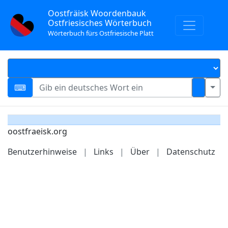
Oostfräisk Woordenbauk
Ostfriesisches Wörterbuch
Wörterbuch fürs Ostfriesische Platt
oostfraeisk.org
Benutzerhinweise
|
Links
|
Über
|
Datenschutz