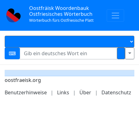
Oostfräisk Woordenbauk
Ostfriesisches Wörterbuch
Wörterbuch fürs Ostfriesische Platt
oostfraeisk.org
Benutzerhinweise
|
Links
|
Über
|
Datenschutz