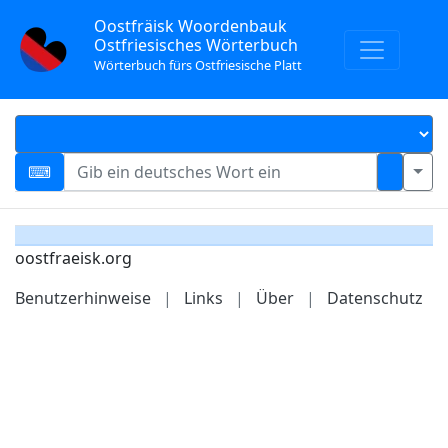
Oostfräisk Woordenbauk
Ostfriesisches Wörterbuch
Wörterbuch fürs Ostfriesische Platt
oostfraeisk.org
Benutzerhinweise
|
Links
|
Über
|
Datenschutz