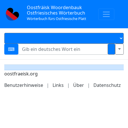
Oostfräisk Woordenbauk
Ostfriesisches Wörterbuch
Wörterbuch fürs Ostfriesische Platt
oostfraeisk.org
Benutzerhinweise
|
Links
|
Über
|
Datenschutz