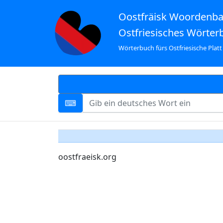
Oostfräisk Woordenb
Ostfriesisches Wörter
Wörterbuch fürs Ostfriesische Platt
oostfraeisk.org