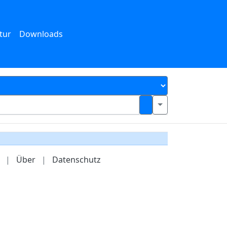
tur
Downloads
|
Über
|
Datenschutz