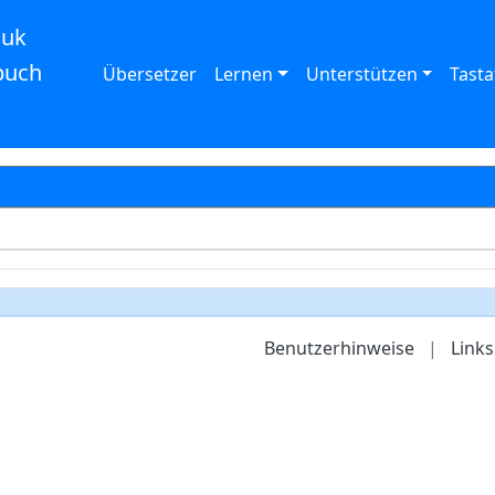
auk
buch
Übersetzer
Lernen
Unterstützen
Tasta
Benutzerhinweise
|
Links