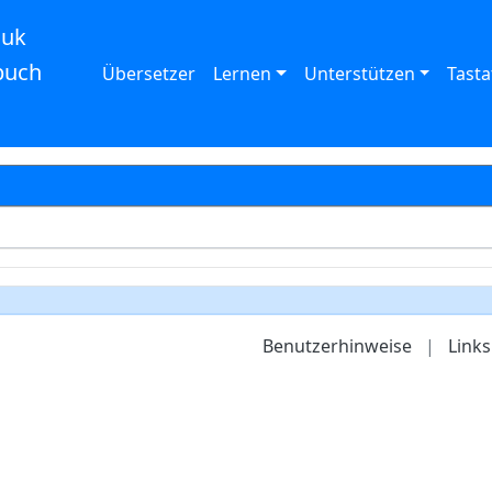
auk
buch
Übersetzer
Lernen
Unterstützen
Tasta
Benutzerhinweise
|
Links