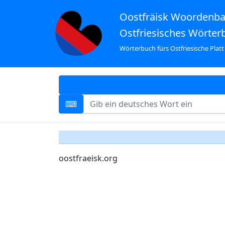
Oostfräisk Woordenb
Ostfriesisches Wörter
Wörterbuch fürs Ostfriesische Platt
oostfraeisk.org