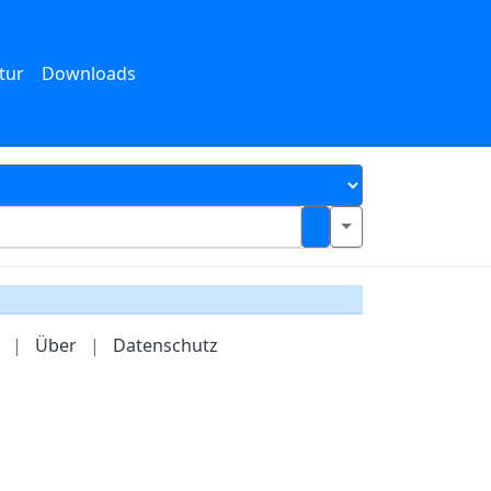
tur
Downloads
|
Über
|
Datenschutz