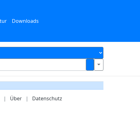
tur
Downloads
|
Über
|
Datenschutz