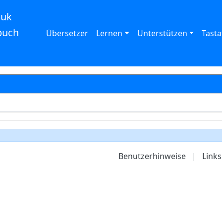
auk
buch
Übersetzer
Lernen
Unterstützen
Tasta
Benutzerhinweise
|
Links