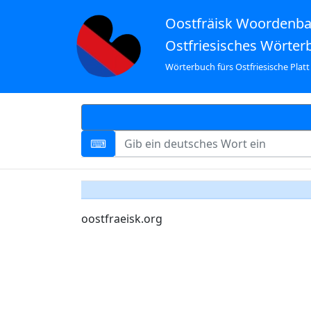
Oostfräisk Woordenb
Ostfriesisches Wörter
Wörterbuch fürs Ostfriesische Platt
oostfraeisk.org