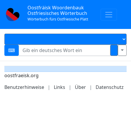
Oostfräisk Woordenbauk
Ostfriesisches Wörterbuch
Wörterbuch fürs Ostfriesische Platt
oostfraeisk.org
Benutzerhinweise
|
Links
|
Über
|
Datenschutz