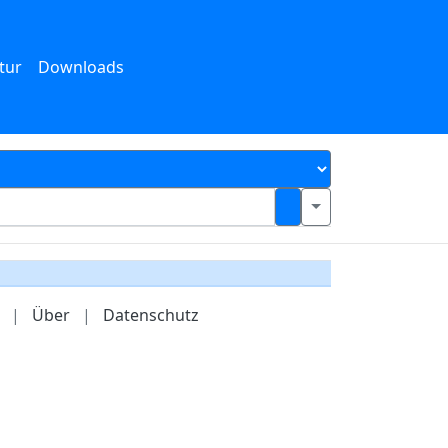
tur
Downloads
|
Über
|
Datenschutz