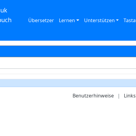
auk
buch
Übersetzer
Lernen
Unterstützen
Tasta
Benutzerhinweise
|
Links