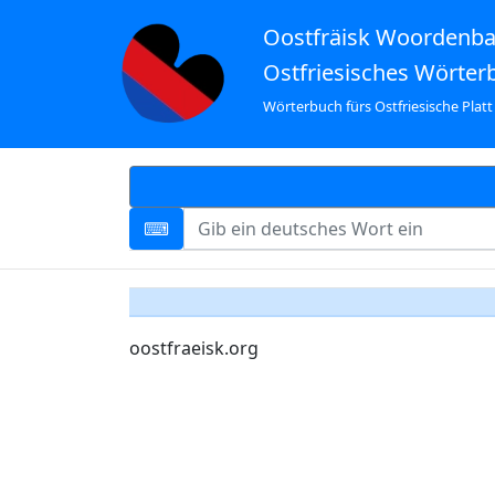
Oostfräisk Woordenb
Ostfriesisches Wörter
Wörterbuch fürs Ostfriesische Platt
oostfraeisk.org