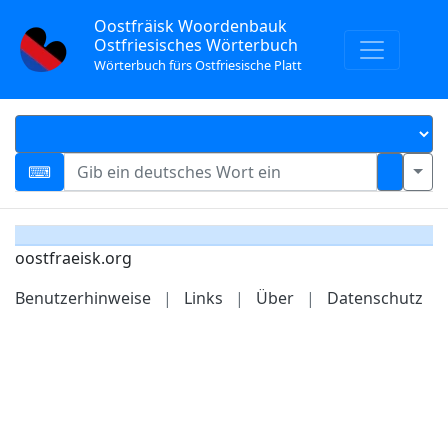
Oostfräisk Woordenbauk
Ostfriesisches Wörterbuch
Wörterbuch fürs Ostfriesische Platt
oostfraeisk.org
Benutzerhinweise
|
Links
|
Über
|
Datenschutz