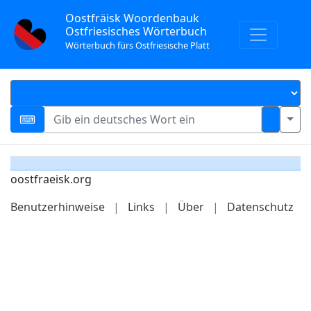
Oostfräisk Woordenbauk
Ostfriesisches Wörterbuch
Wörterbuch fürs Ostfriesische Platt
oostfraeisk.org
Benutzerhinweise
|
Links
|
Über
|
Datenschutz