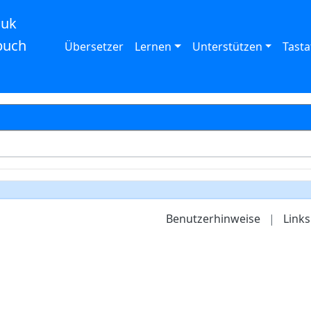
auk
buch
Übersetzer
Lernen
Unterstützen
Tasta
Benutzerhinweise
|
Links