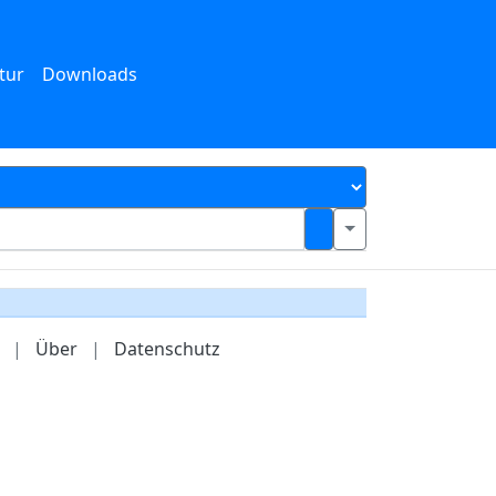
tur
Downloads
|
Über
|
Datenschutz