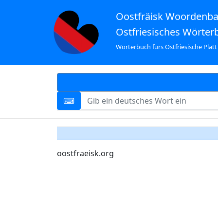
Oostfräisk Woordenb
Ostfriesisches Wörter
Wörterbuch fürs Ostfriesische Platt
oostfraeisk.org