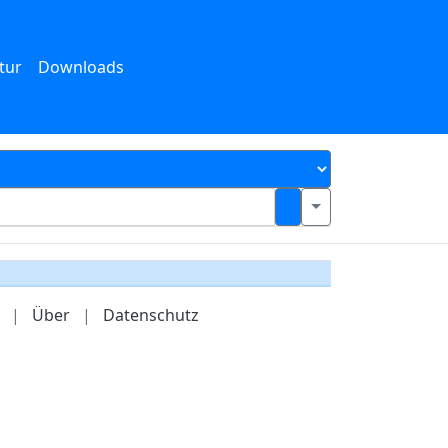
tur
Downloads
|
Über
|
Datenschutz