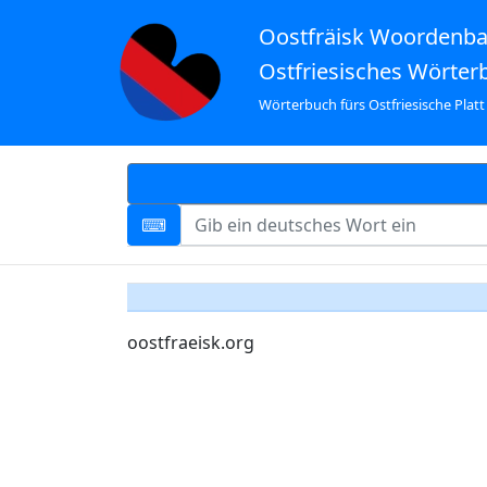
Oostfräisk Woordenb
Ostfriesisches Wörter
Wörterbuch fürs Ostfriesische Platt
oostfraeisk.org