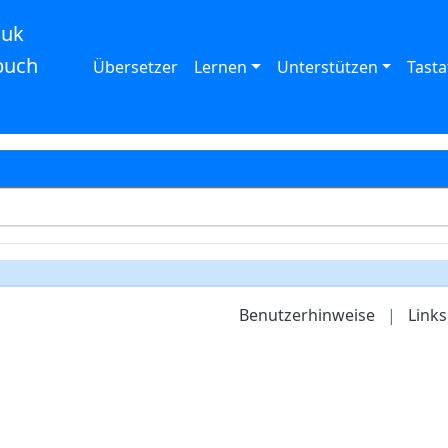
auk
buch
Übersetzer
Lernen
Unterstützen
Tasta
Benutzerhinweise
|
Links