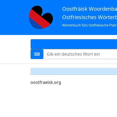
Oostfräisk Woordenb
Ostfriesisches Wörter
Wörterbuch fürs Ostfriesische Platt
oostfraeisk.org