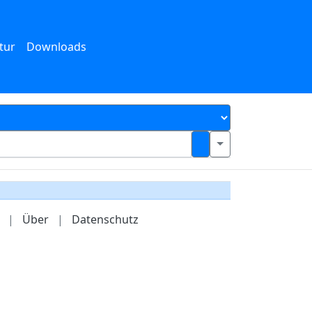
tur
Downloads
|
Über
|
Datenschutz