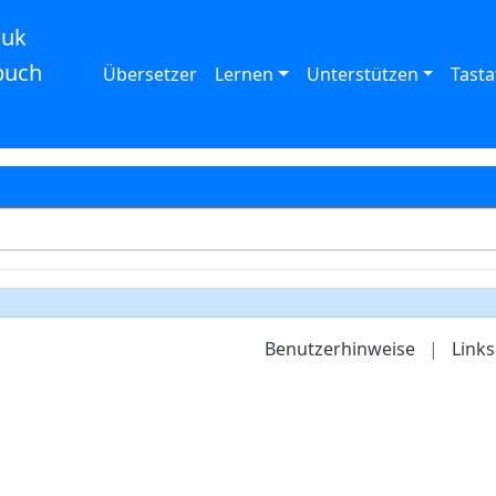
auk
buch
Übersetzer
Lernen
Unterstützen
Tasta
Benutzerhinweise
|
Links