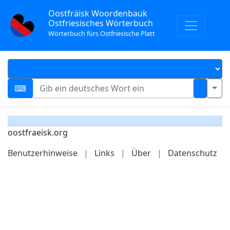
Oostfräisk Woordenbauk
Ostfriesisches Wörterbuch
Wörterbuch fürs Ostfriesische Platt
oostfraeisk.org
Benutzerhinweise
|
Links
|
Über
|
Datenschutz