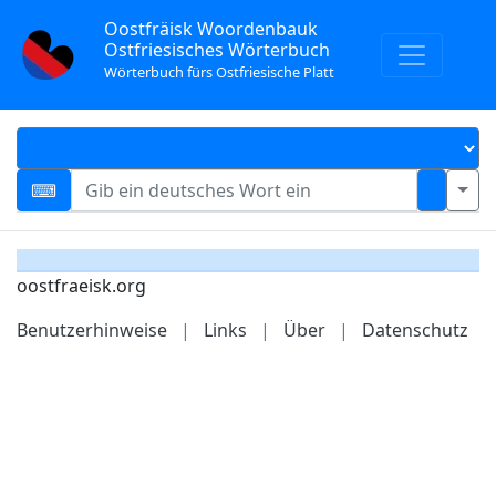
Oostfräisk Woordenbauk
Ostfriesisches Wörterbuch
Wörterbuch fürs Ostfriesische Platt
oostfraeisk.org
Benutzerhinweise
|
Links
|
Über
|
Datenschutz