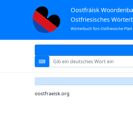
Oostfräisk Woordenb
Ostfriesisches Wörter
Wörterbuch fürs Ostfriesische Platt
oostfraeisk.org