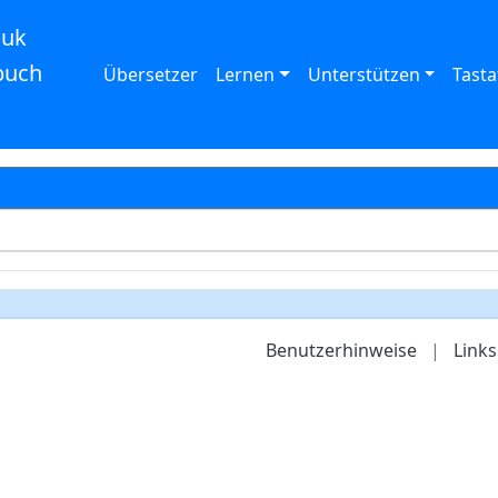
auk
buch
Übersetzer
Lernen
Unterstützen
Tasta
Benutzerhinweise
|
Links