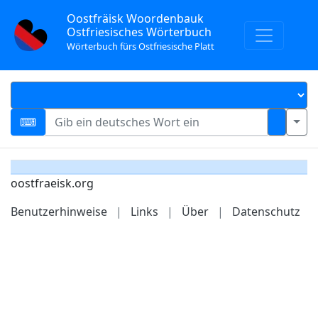
Oostfräisk Woordenbauk
Ostfriesisches Wörterbuch
Wörterbuch fürs Ostfriesische Platt
oostfraeisk.org
Benutzerhinweise
|
Links
|
Über
|
Datenschutz