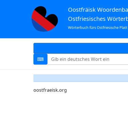
Oostfräisk Woordenb
Ostfriesisches Wörter
Wörterbuch fürs Ostfriesische Platt
oostfraeisk.org