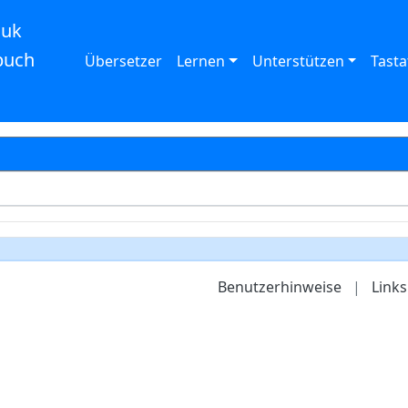
auk
buch
Übersetzer
Lernen
Unterstützen
Tasta
Benutzerhinweise
|
Links