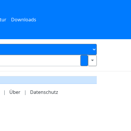
tur
Downloads
|
Über
|
Datenschutz