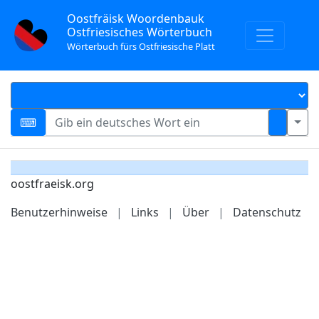
Oostfräisk Woordenbauk
Ostfriesisches Wörterbuch
Wörterbuch fürs Ostfriesische Platt
oostfraeisk.org
Benutzerhinweise
|
Links
|
Über
|
Datenschutz