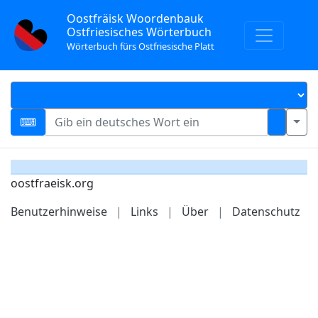
Oostfräisk Woordenbauk
Ostfriesisches Wörterbuch
Wörterbuch fürs Ostfriesische Platt
oostfraeisk.org
Benutzerhinweise
|
Links
|
Über
|
Datenschutz