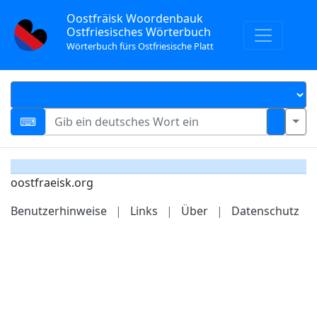
Oostfräisk Woordenbauk
Ostfriesisches Wörterbuch
Wörterbuch fürs Ostfriesische Platt
oostfraeisk.org
Benutzerhinweise
|
Links
|
Über
|
Datenschutz