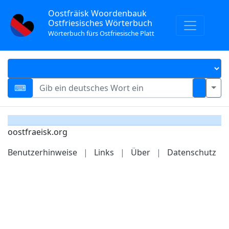
Oostfräisk Woordenbauk
Ostfriesisches Wörterbuch
Wörterbuch fürs Ostfriesische Platt
oostfraeisk.org
Benutzerhinweise
|
Links
|
Über
|
Datenschutz