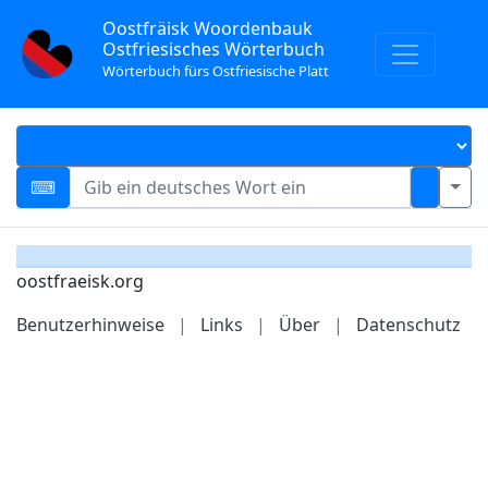
Oostfräisk Woordenbauk
Ostfriesisches Wörterbuch
Wörterbuch fürs Ostfriesische Platt
oostfraeisk.org
Benutzerhinweise
|
Links
|
Über
|
Datenschutz