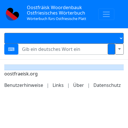
Oostfräisk Woordenbauk
Ostfriesisches Wörterbuch
Wörterbuch fürs Ostfriesische Platt
oostfraeisk.org
Benutzerhinweise
|
Links
|
Über
|
Datenschutz