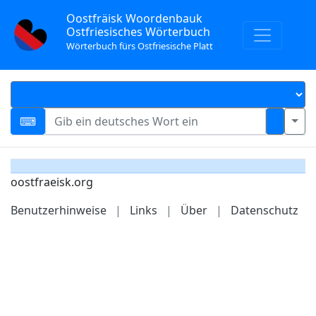
Oostfräisk Woordenbauk
Ostfriesisches Wörterbuch
Wörterbuch fürs Ostfriesische Platt
oostfraeisk.org
Benutzerhinweise
|
Links
|
Über
|
Datenschutz