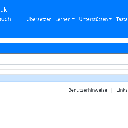
auk
buch
Übersetzer
Lernen
Unterstützen
Tasta
Benutzerhinweise
|
Links