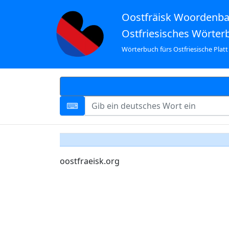
Oostfräisk Woordenb
Ostfriesisches Wörter
Wörterbuch fürs Ostfriesische Platt
oostfraeisk.org