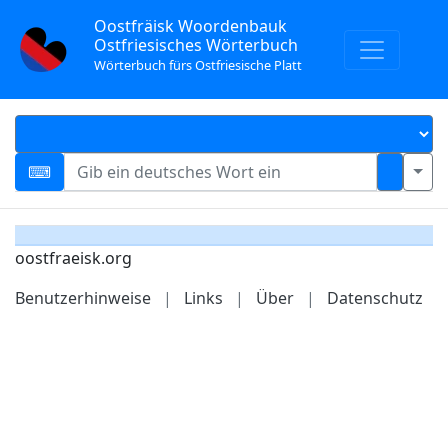
Oostfräisk Woordenbauk
Ostfriesisches Wörterbuch
Wörterbuch fürs Ostfriesische Platt
oostfraeisk.org
Benutzerhinweise
|
Links
|
Über
|
Datenschutz